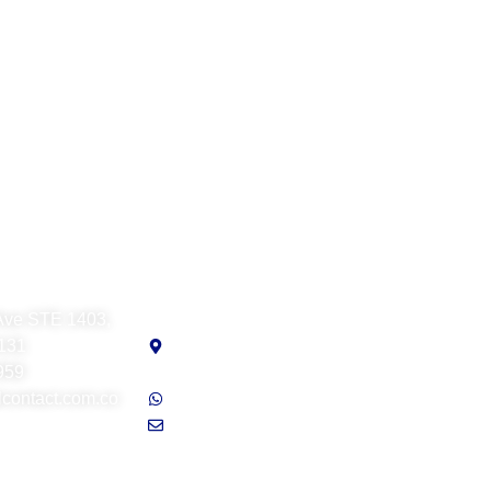
t LLC
Visual Contact Chile SpA
Ave STE 1403,
Avenida Providencia
3131
N°1208, oficina 207,
959
Providencia, Santiago
contact.com.co
Soporte: +56 9 7941 6689
ventas@visualcontact.com.co