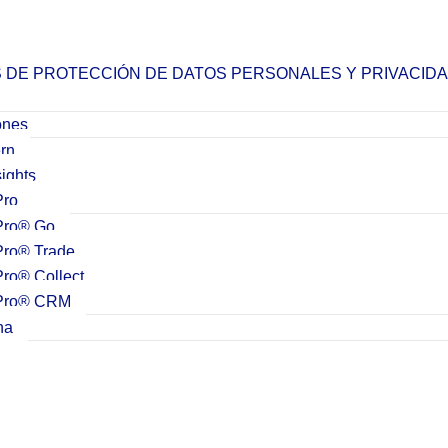
S DE PROTECCIÓN DE DATOS PERSONALES Y PRIVACID
ones
ern
ights
Pro
Pro® Go
Pro® Trade
ro® Collect
Pro® CRM
na