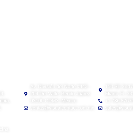
Visual Contact México
Visual Contac
Av. División del Norte #443 -
150 SE 2nd 
19,
204 Del Valle. Benito Juárez
Miami, Fl, 3
mbia,
03100 CDMX, México
+1 786 8767
1
ventas@visualcontact.com.mx
sales@visual
cina