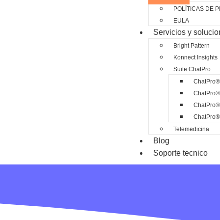
POLÍTICAS DE 
EULA
Servicios y soluci
Bright Pattern
Konnect Insights
Suite ChatPro
ChatPro®
ChatPro®
ChatPro® 
ChatPro
Telemedicina
Blog
Soporte tecnico