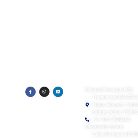
Visual Contact SAS
Oficina Principal (HQ)
Transversal 9A #29-
Quiénes somos
Blog
Tunja, Boyacá, Colo
Política de privacidad
código postal 15000
EULA
+57 305 3606165
Oficina de Ventas
Calle 93 #11A-28 Ofi