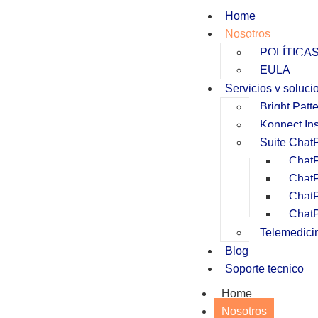
Home
Nosotros
POLÍTICA
EULA
Servicios y soluci
Bright Patt
Konnect Ins
Suite Chat
Chat
Chat
ChatP
Chat
Telemedici
Blog
Soporte tecnico
Home
Nosotros