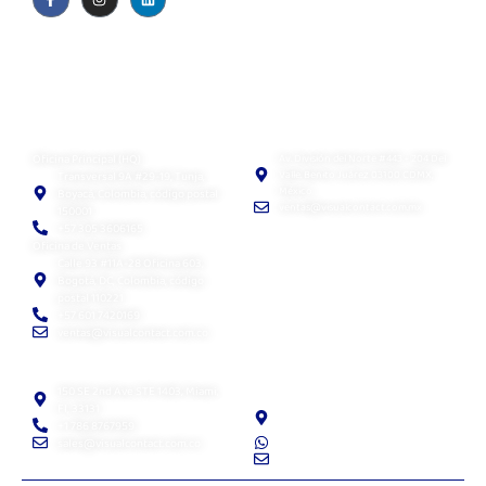
Quiénes somos
Blog
Política de privacidad
EULA
Visual Contact SAS
Visual Contact México
Oficina Principal (HQ)
Av. División del Norte #443 - 204 Del
Valle. Benito Juárez 03100 CDMX,
Transversal 9A #29-19, Tunja,
México
Boyacá, Colombia, código postal
ventas@visualcontact.com.mx
150001
+57 305 3606165
Oficina de Ventas
Calle 93 #11A-28 Oficina 603,
Bogotá, DC, Colombia, código
postal 110221
+57 601 7420169
ventas@visualcontact.com.co
Visual Contact LLC
Visual Contact Chile
SpA
150 SE 2nd Ave STE 1403, Miami,
Fl, 33131
Avenida Providencia N°1208, oficina
+1 786 8767959
207, Providencia, Santiago
sales@visualcontact.com.co
Soporte: +56 9 7941 6689
ventas@visualcontact.com.co