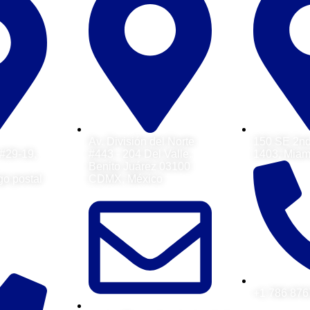
Av. División del Norte
150 SE 2n
 #29-19,
#443 - 204 Del Valle.
1403, Miami
Benito Juárez 03100
go postal
CDMX, México
+1 786 87