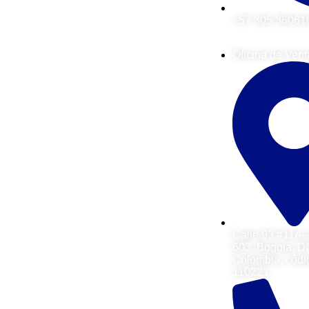
+57 305 36061
Oficina de Vent
Calle 93 #11A-2
603, Bogotá, D
Colombia, códi
110221