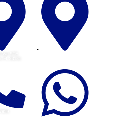
d Ave STE
Avenida Providencia
, Fl, 33131
N°1208, oficina 207,
Providencia, Santiago
67959