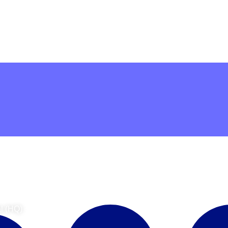
S
Visual Contact México
Visual Contact
al (HQ)