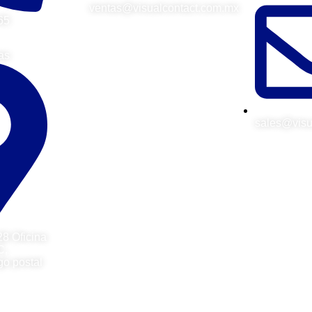
ventas@visualcontact.com.mx
65
as
sales@visu
8 Oficina
C,
go postal