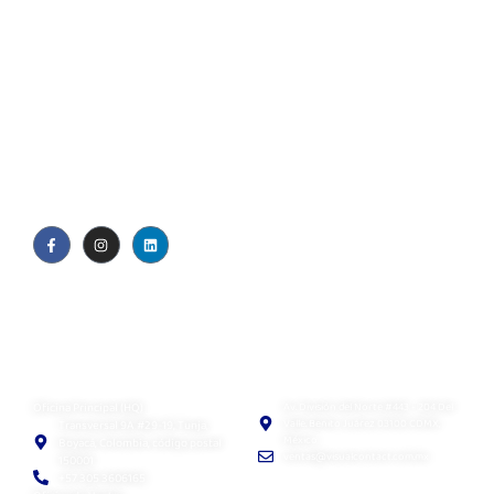
Quiénes somos
Blog
Política de privacidad
EULA
Visual Contact SAS
Visual Contact México
Oficina Principal (HQ)
Av. División del Norte #443 - 204 Del
Valle. Benito Juárez 03100 CDMX,
Transversal 9A #29-19, Tunja,
México
Boyacá, Colombia, código postal
ventas@visualcontact.com.mx
150001
+57 305 3606165