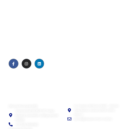
Quiénes somos
Blog
Política de privacidad
EULA
Visual Contact SAS
Visual Contact México
Oficina Principal (HQ)
Av. División del Norte #443 - 204 Del
Valle. Benito Juárez 03100 CDMX,
Transversal 9A #29-19, Tunja,
México
Boyacá, Colombia, código postal
ventas@visualcontact.com.mx
150001
+57 305 3606165