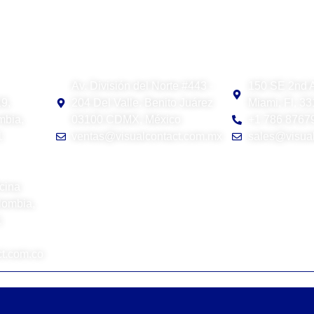
Visual Contact México
Visual Contac
Av. División del Norte #443 -
150 SE 2nd 
19,
204 Del Valle. Benito Juárez
Miami, Fl, 3
mbia,
03100 CDMX, México
+1 786 8767
1
ventas@visualcontact.com.mx
sales@visual
cina
lombia,
1
t.com.co