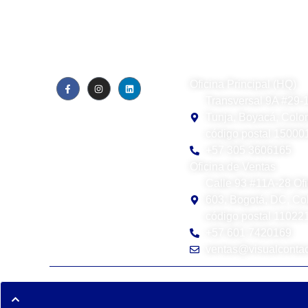
Visual Contact SAS
Oficina Principal (HQ)
Transversal 9A #29-
Quiénes somos
Blog
Tunja, Boyacá, Colo
Política de privacidad
código postal 15000
EULA
+57 305 3606165
Oficina de Ventas
Calle 93 #11A-28 Ofi
603, Bogotá, DC, Co
código postal 11022
+57 601 7420169
ventas@visualcontac