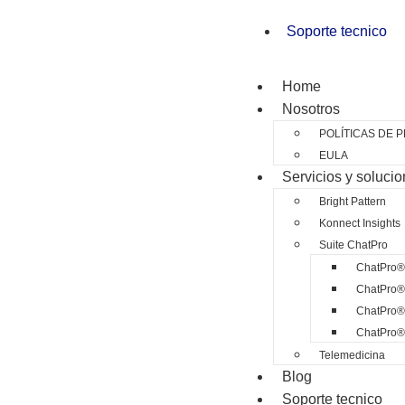
Soporte tecnico
Home
Nosotros
POLÍTICAS DE 
EULA
Servicios y soluci
Bright Pattern
Konnect Insights
Suite ChatPro
ChatPro®
ChatPro®
ChatPro® 
ChatPro
Telemedicina
Blog
Soporte tecnico