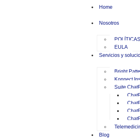
Home
Nosotros
POLÍTICA
EULA
Servicios y soluci
Bright Patt
Konnect Ins
Suite Chat
Chat
Chat
ChatP
Chat
Telemedici
Blog