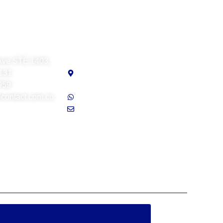
t LLC
Visual Contact Chile SpA
Ave STE 1403,
Avenida Providencia
3131
N°1208, oficina 207,
959
Providencia, Santiago
contact.com.co
Soporte: +56 9 7941 6689
ventas@visualcontact.com.co