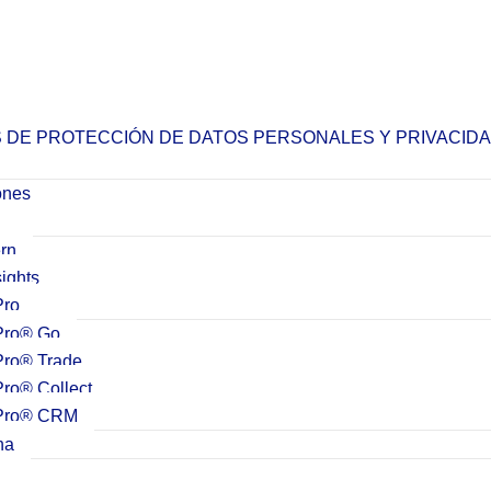
S DE PROTECCIÓN DE DATOS PERSONALES Y PRIVACID
ones
ern
ights
Pro
Pro® Go
Pro® Trade
ro® Collect
Pro® CRM
na