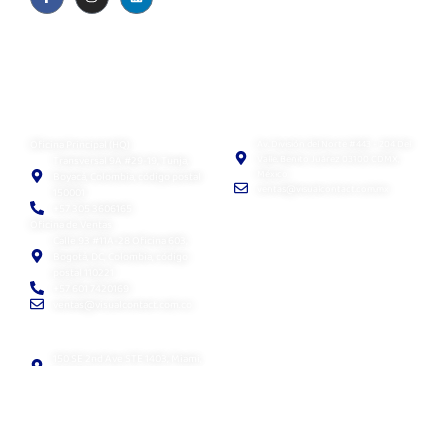
Quiénes somos
Blog
Política de privacidad
EULA
Visual Contact SAS
Visual Contact México
Oficina Principal (HQ)
Av. División del Norte #443 - 204 Del
Valle. Benito Juárez 03100 CDMX,
Transversal 9A #29-19, Tunja,
México
Boyacá, Colombia, código postal
ventas@visualcontact.com.mx
150001
+57 305 3606165
Oficina de Ventas
Calle 93 #11A-28 Oficina 603,
Bogotá, DC, Colombia, código
postal 110221
+57 601 7420169
ventas@visualcontact.com.co
Visual Contact LLC
Visual Contact Chile
SpA
150 SE 2nd Ave STE 1403, Miami,
Fl, 33131
Avenida Providencia N°1208, oficina
+1 786 8767959
207, Providencia, Santiago
sales@visualcontact.com.co
Soporte: +56 9 7941 6689
ventas@visualcontact.com.co