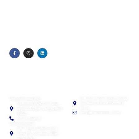
Quiénes somos
Blog
Política de privacidad
EULA
Visual Contact SAS
Visual Contact México
Oficina Principal (HQ)
Av. División del Norte #443 - 204 Del
Valle. Benito Juárez 03100 CDMX,
Transversal 9A #29-19, Tunja,
México
Boyacá, Colombia, código postal
ventas@visualcontact.com.mx
150001
+57 305 3606165
Oficina de Ventas
Calle 93 #11A-28 Oficina 603,
Bogotá, DC, Colombia, código
postal 110221