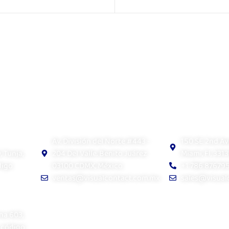
Visual Contact México
Visual Contact
Av. División del Norte #443 -
150 SE 2nd Av
 Tunja,
204 Del Valle. Benito Juárez
Miami, Fl, 3313
digo
03100 CDMX, México
+1 786 87679
ventas@visualcontact.com.mx
sales@visual
na 603,
 código