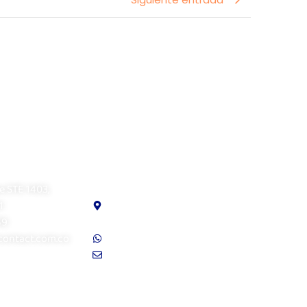
 LLC
Visual Contact Chile SpA
e STE 1403,
Avenida Providencia N°1208,
1
oficina 207, Providencia,
59
Santiago
contact.com.co
Soporte: +56 9 7941 6689
ventas@visualcontact.com.co