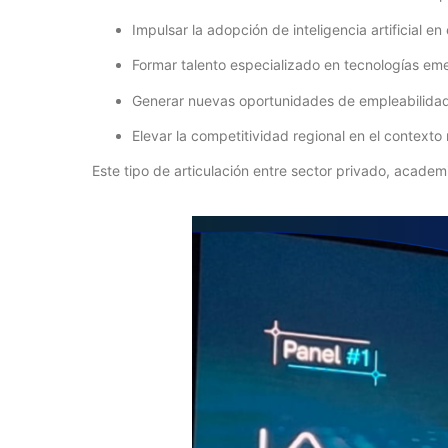
Impulsar la adopción de inteligencia artificial 
Formar talento especializado en tecnologías em
Generar nuevas oportunidades de empleabilidad
Elevar la competitividad regional en el contexto 
Este tipo de articulación entre sector privado, academ