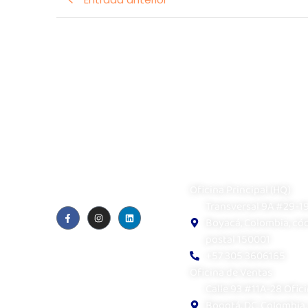
Visual Contact SAS
Oficina Principal (HQ)
Transversal 9A #29-19,
Boyacá, Colombia, có
Quiénes somos
postal 150001
Blog
+57 305 3606165
Política de privacidad
EULA
Oficina de Ventas
Calle 93 #11A-28 Ofici
Bogotá, DC, Colombia,