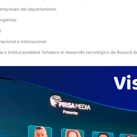
en empresas del departamento.
ergentes.
.
nacional e internacional.
ia e institucionalidad fortalece el desarrollo tecnológico de Boyacá d