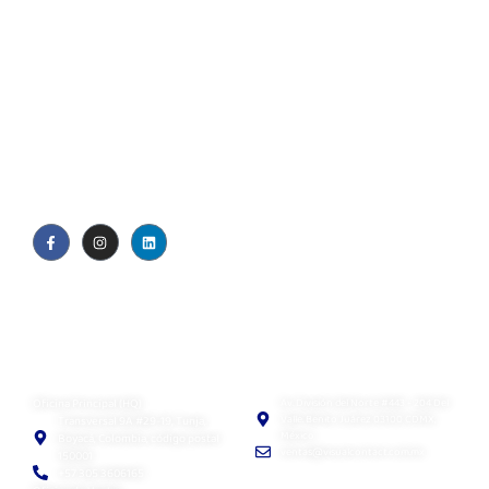
Quiénes somos
Blog
Política de privacidad
EULA
Visual Contact SAS
Visual Contact México
Oficina Principal (HQ)
Av. División del Norte #443 - 204 Del
Valle. Benito Juárez 03100 CDMX,
Transversal 9A #29-19, Tunja,
México
Boyacá, Colombia, código postal
ventas@visualcontact.com.mx
150001
+57 305 3606165