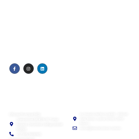
Quiénes somos
Blog
Política de privacidad
EULA
Visual Contact SAS
Visual Contact México
Oficina Principal (HQ)
Av. División del Norte #443 - 204 Del
Valle. Benito Juárez 03100 CDMX,
Transversal 9A #29-19, Tunja,
México
Boyacá, Colombia, código postal
ventas@visualcontact.com.mx
150001
+57 305 3606165