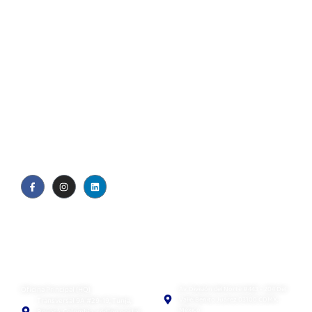
Quiénes somos
Blog
Política de privacidad
EULA
Visual Contact SAS
Visual Contact México
Oficina Principal (HQ)
Av. División del Norte #443 - 204 Del
Valle. Benito Juárez 03100 CDMX,
Transversal 9A #29-19, Tunja,
México
Boyacá, Colombia, código postal