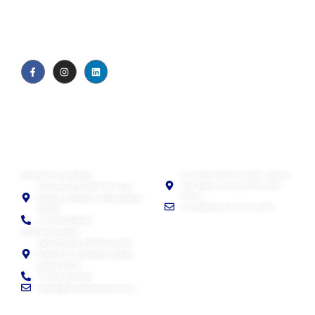
Quiénes somos
Blog
Política de privacidad
EULA
Visual Contact SAS
Visual Contact México
Oficina Principal (HQ)
Av. División del Norte #443 - 204 Del
Valle. Benito Juárez 03100 CDMX,
Transversal 9A #29-19, Tunja,
México
Boyacá, Colombia, código postal
ventas@visualcontact.com.mx
150001
+57 305 3606165
Oficina de Ventas
Calle 93 #11A-28 Oficina 603,
Bogotá, DC, Colombia, código
postal 110221
+57 601 7420169
ventas@visualcontact.com.co
Visual Contact LLC
Visual Contact Chile