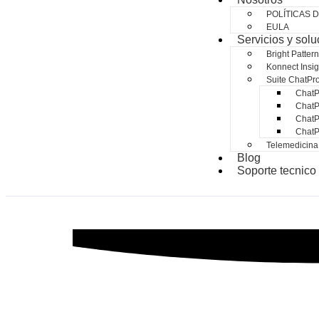
POLÍTICAS 
EULA
Servicios y sol
Bright Pattern
Konnect Insig
Suite ChatPr
Chat
ChatP
ChatP
Chat
Telemedicina
Blog
Soporte tecnico