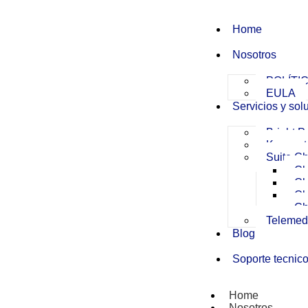
Home
Nosotros
POLÍTI
EULA
Servicios y sol
Bright P
Konnect 
Suite C
Ch
Ch
Ch
Ch
Telemed
Blog
Soporte tecnic
Home
Nosotros