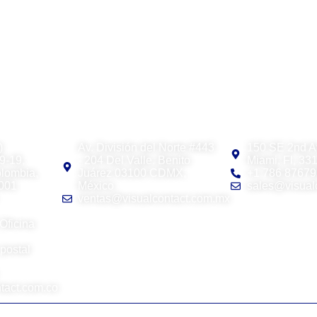
S
Visual Contact México
Visual Contact
)
Av. División del Norte #443
150 SE 2nd A
9-19,
- 204 Del Valle. Benito
Miami, Fl, 33
olombia,
Juárez 03100 CDMX,
+1 786 8767
0001
México
sales@visual
ventas@visualcontact.com.mx
Oficina
postal
tact.com.co