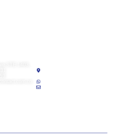
 LLC
Visual Contact Chile SpA
ve STE 1403,
Avenida Providencia
131
N°1208, oficina 207,
959
Providencia, Santiago
contact.com.co
Soporte: +56 9 7941 6689
ventas@visualcontact.com.co