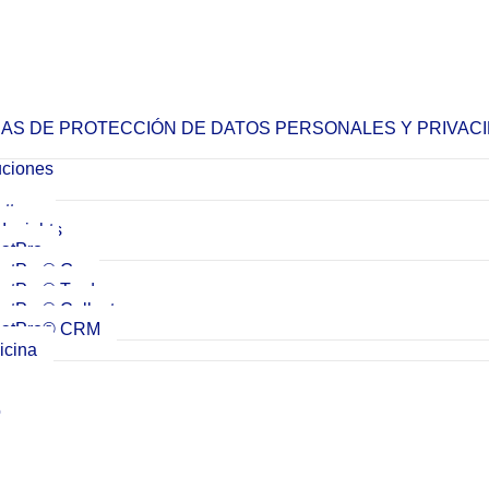
CAS DE PROTECCIÓN DE DATOS PERSONALES Y PRIVAC
uciones
attern
Insights
hatPro
atPro® Go
atPro® Trade
atPro® Collect
atPro® CRM
icina
o