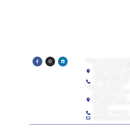
Visual Contact SA
Oficina Principal (HQ
Transversal 9A #2
Quiénes somos
Tunja, Boyacá, C
Blog
código postal 15
Política de privacidad
+57 305 3606165
EULA
Oficina de Ventas
Calle 93 #11A-28 
603, Bogotá, DC,
Colombia, código 
110221
+57 601 7420169
ventas@visualcon