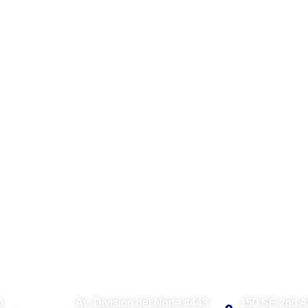
igencia Artificial en Boyacá con la lle
istórico con la apertura del Centro de Excelencia de Inteligencia Artif
S
Visual Contact México
Visual Contact
)
Av. División del Norte #443
150 SE 2nd A