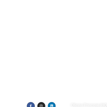
19 February, 2026
Visual Contact apoya la Intel
La transformación digital en Boyacá vive un momento h
ecosistema tecnológico del departamento y...
Read More
Visual Contact SA
Oficina Principal (HQ