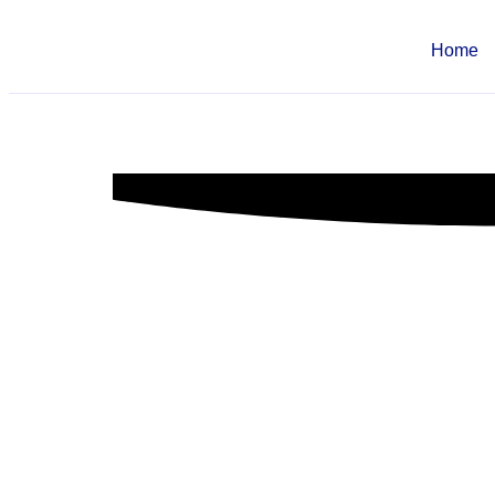
Home
uptc